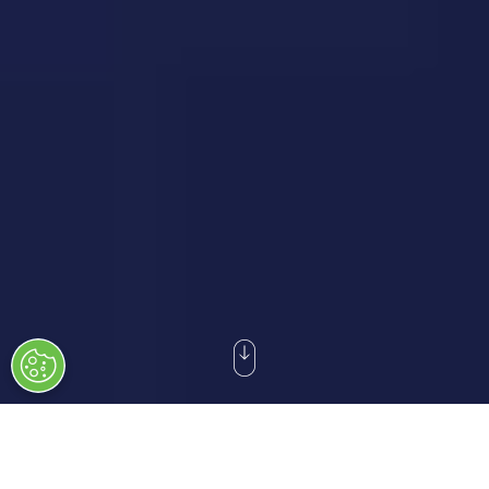
DSEI Germany 2027 findet vom 9. bis 12. März 2027 statt:
211
08
05
56