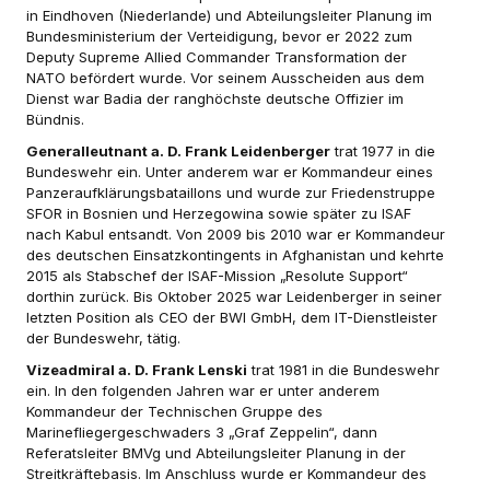
in Eindhoven (Niederlande) und Abteilungsleiter Planung im
Bundesministerium der Verteidigung, bevor er 2022 zum
Deputy Supreme Allied Commander Transformation der
NATO befördert wurde. Vor seinem Ausscheiden aus dem
Dienst war Badia der ranghöchste deutsche Offizier im
Bündnis.
Generalleutnant a. D. Frank Leidenberger
trat 1977 in die
Bundeswehr ein. Unter anderem war er Kommandeur eines
Panzeraufklärungsbataillons und wurde zur Friedenstruppe
SFOR in Bosnien und Herzegowina sowie später zu ISAF
nach Kabul entsandt. Von 2009 bis 2010 war er Kommandeur
des deutschen Einsatzkontingents in Afghanistan und kehrte
2015 als Stabschef der ISAF-Mission „Resolute Support“
dorthin zurück. Bis Oktober 2025 war Leidenberger in seiner
letzten Position als CEO der BWI GmbH, dem IT-Dienstleister
der Bundeswehr, tätig.
Vizeadmiral a. D. Frank Lenski
trat 1981 in die Bundeswehr
ein. In den folgenden Jahren war er unter anderem
Kommandeur der Technischen Gruppe des
Marinefliegergeschwaders 3 „Graf Zeppelin“, dann
Referatsleiter BMVg und Abteilungsleiter Planung in der
Streitkräftebasis. Im Anschluss wurde er Kommandeur des