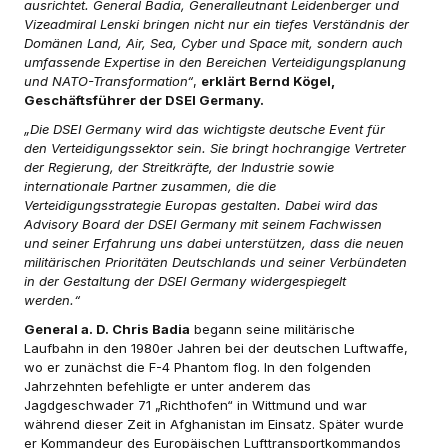
ausrichtet. General Badia, Generalleutnant Leidenberger und
Vizeadmiral Lenski bringen nicht nur ein tiefes Verständnis der
Domänen Land, Air, Sea, Cyber und Space mit, sondern auch
umfassende Expertise in den Bereichen Verteidigungsplanung
und NATO-Transformation“
,
erklärt Bernd Kögel,
Geschäftsführer der DSEI Germany.
„Die DSEI Germany wird das wichtigste deutsche Event für
den Verteidigungssektor sein. Sie bringt hochrangige Vertreter
der Regierung, der Streitkräfte, der Industrie sowie
internationale Partner zusammen, die die
Verteidigungsstrategie Europas gestalten. Dabei wird das
Advisory Board der DSEI Germany mit seinem Fachwissen
und seiner Erfahrung uns dabei unterstützen, dass die neuen
militärischen Prioritäten Deutschlands und seiner Verbündeten
in der Gestaltung der DSEI Germany widergespiegelt
werden.“
General a. D. Chris Badia
begann seine militärische
Laufbahn in den 1980er Jahren bei der deutschen Luftwaffe,
wo er zunächst die F-4 Phantom flog. In den folgenden
Jahrzehnten befehligte er unter anderem das
Jagdgeschwader 71 „Richthofen“ in Wittmund und war
während dieser Zeit in Afghanistan im Einsatz. Später wurde
er Kommandeur des Europäischen Lufttransportkommandos